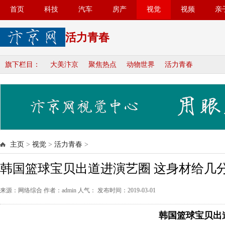
首页
科技
汽车
房产
视觉
视频
亲
活力青春
旗下栏目：
大美汴京
聚焦热点
动物世界
活力青春
主页
>
视觉
>
活力青春
>
韩国篮球宝贝出道进演艺圈 这身材给几
来源：网络综合 作者：admin 人气：
发布时间：2019-03-01
韩国篮球宝贝出