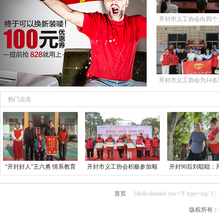
开封市义工协会向四个
20名遇困生发
开封市义工协会为14名
生发放13000
热门点击
“开封好人”王六勇 情系教育
开封市义工协会积极参加顺
开封90后刘聪聪：
暖寒冬
河回族区文明
举 坚守公
首页
{dede:channel row='9' type='top' } |
版权所有：汴