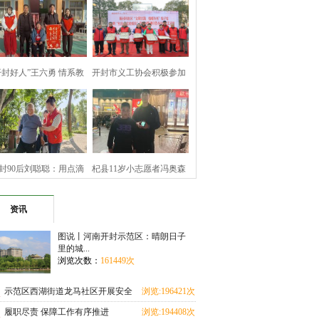
开封好人”王六勇 情系教
开封市义工协会积极参加
育暖寒冬
顺河回族区文
封90后刘聪聪：用点滴
杞县11岁小志愿者冯奥森
善举 坚守公益
拾金不昧诠释
资讯
图说丨河南开封示范区：晴朗日子
里的城...
浏览次数：
161449次
示范区西湖街道龙马社区开展安全
浏览:196421次
教育进校园活动
履职尽责 保障工作有序推进
浏览:194408次