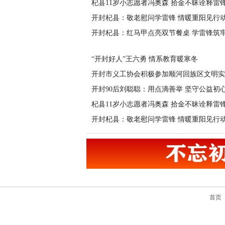
杞县11岁小志愿者冯奥森 拾金不昧诠释雷
开封杞县：敬老慰问学雷锋 情暖重阳见行
开封杞县：红马甲点亮双节餐桌 学雷锋筑
“开封好人”王六勇 情系教育暖寒冬
开封市义工协会积极参加顺河回族区文明实
开封90后刘聪聪：用点滴善举 坚守公益初
杞县11岁小志愿者冯奥森 拾金不昧诠释雷
开封杞县：敬老慰问学雷锋 情暖重阳见行
首页