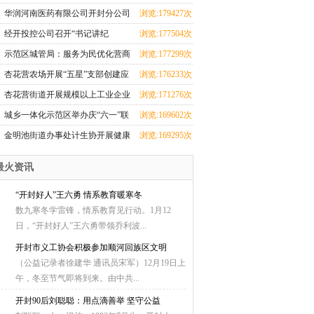
华润河南医药有限公司开封分公司
浏览:179427次
团支部成立
经开投控公司召开“书记讲纪
浏览:177504次
法”和“纪法与青春
示范区城管局：服务为民优化营商
浏览:177299次
环境 群众感激送
杏花营农场开展“五星”支部创建应
浏览:176233次
知应会知识测
杏花营街道开展规模以上工业企业
浏览:171276次
科技研发全覆盖
城乡一体化示范区举办庆“六一”联
浏览:169602次
欢会暨少儿才
金明池街道办事处计生协开展健康
浏览:169295次
厨艺大比拼活动
最火资讯
“开封好人”王六勇 情系教育暖寒冬
数九寒冬学雷锋，情系教育见行动。1月12
日，“开封好人”王六勇带领乔利波...
开封市义工协会积极参加顺河回族区文明
（公益记录者徐建华 通讯员宋军）12月19日上
午，冬至节气即将到来。由中共...
开封90后刘聪聪：用点滴善举 坚守公益