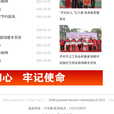
锋精神
2025-12-05
19:26:32
动
2025-10-28
19:08:10
“开封好人”王六勇 情系教育暖
牢节约新风
2025-10-04
21:37:57
寒冬
14:24:10
2026-01-13
践情暖冬至饺
2025-12-19
21:31:49
心
2025-12-05
22:39:11
锋精神
2025-12-05
19:26:32
开封市义工协会积极参加顺河
动
2025-10-28
19:08:10
回族区文明实践情暖冬至饺
21:37:57
{dede:channel row='9' type='top' } |
[field:typename function='substr(@me,0,16)'/]
{/de
版权所有：汴京网 联系电话：13213159076