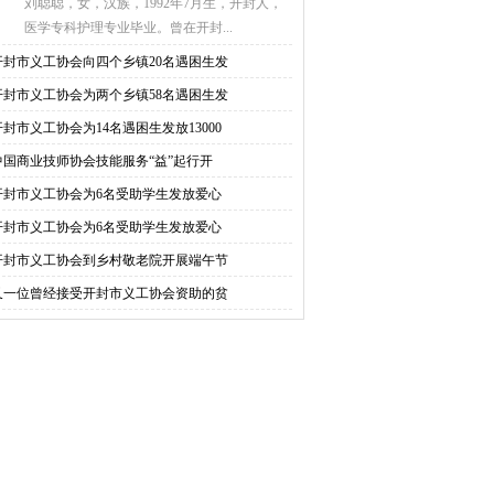
刘聪聪，女，汉族，1992年7月生，开封人，
医学专科护理专业毕业。曾在开封...
开封市义工协会向四个乡镇20名遇困生发
开封市义工协会为两个乡镇58名遇困生发
开封市义工协会为14名遇困生发放13000
中国商业技师协会技能服务“益”起行开
开封市义工协会为6名受助学生发放爱心
开封市义工协会为6名受助学生发放爱心
开封市义工协会到乡村敬老院开展端午节
又一位曾经接受开封市义工协会资助的贫