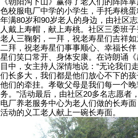
《朝阳沟下山》赢得了老人们的阵阵掌
色校服电厂中学的小学生，手托寿桃蛋
年满80岁和90岁老人的身边，由社区
人戴上寿帽，献上寿桃。社区三委班子
老人三鞠躬，一拜，祝老寿星们吉祥如
二拜，祝老寿星们事事顺心、幸福长伴
星们笑口常开、身体安康。在诗朗诵《
目中，女主持人深情地说：“无论我们
们长多大，我们都是他们放心不下的孩
他们的牵挂。孝敬父母是我们每一个晚
务。”活动最后，由社区20多名志愿者
电厂养老服务中心为老人们做的长寿面
活动的义工老人献上一碗长寿面。