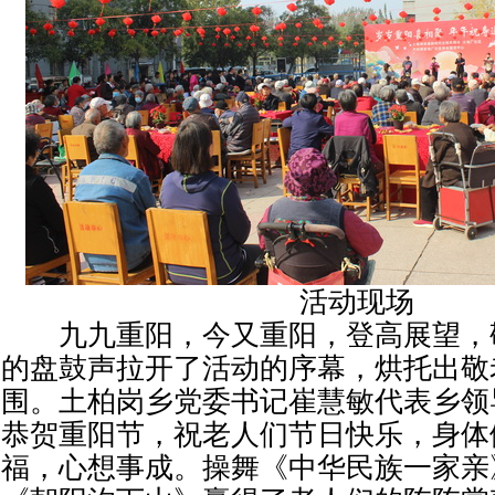
活动现场
九九重阳，今又重阳，登高展望，
的盘鼓声拉开了活动的序幕，烘托出敬
围。土柏岗乡党委书记崔慧敏代表乡领
恭贺重阳节，祝老人们节日快乐，身体
福，心想事成。操舞《中华民族一家亲