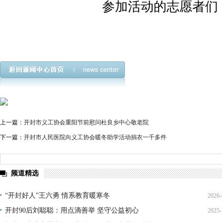
参加活动的志愿者们
上一篇：
开封市义工协会重阳节前慰问杜良乡中心敬老院
下一篇：
开封市人民医院向义工协会暖冬助学活动捐衣一千多件
频道精选
“开封好人”王六勇 情系教育暖寒冬
2026-
开封90后刘聪聪：用点滴善举 坚守公益初心
2025-
21