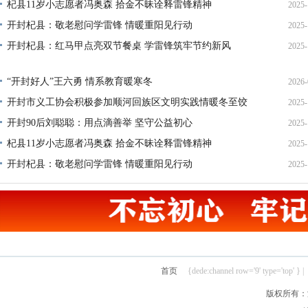
杞县11岁小志愿者冯奥森 拾金不昧诠释雷锋精神
2025-
19
开封杞县：敬老慰问学雷锋 情暖重阳见行动
2025-
19
开封杞县：红马甲点亮双节餐桌 学雷锋筑牢节约新风
2025-
21
14
“开封好人”王六勇 情系教育暖寒冬
2026-
开封市义工协会积极参加顺河回族区文明实践情暖冬至饺
2025-
21
开封90后刘聪聪：用点滴善举 坚守公益初心
2025-
22
杞县11岁小志愿者冯奥森 拾金不昧诠释雷锋精神
2025-
19
开封杞县：敬老慰问学雷锋 情暖重阳见行动
2025-
19
21
首页
{dede:channel row='9' type='top' } |
版权所有：汴