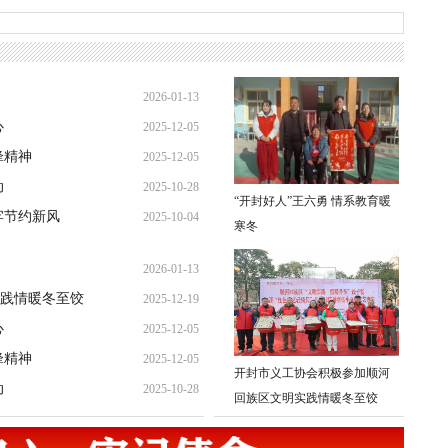
2026-01-13
心
2025-12-05
21:31:49
锋精神
2025-12-05
19:26:32
动
2025-10-28
19:08:10
“开封好人”王六勇 情系教育暖
牢节约新风
2025-10-04
21:37:57
寒冬
14:24:10
2026-01-13
践情暖冬至饺
2025-12-19
21:31:49
心
2025-12-05
22:39:11
锋精神
2025-12-05
19:26:32
开封市义工协会积极参加顺河
动
2025-10-28
19:08:10
回族区文明实践情暖冬至饺
21:37:57