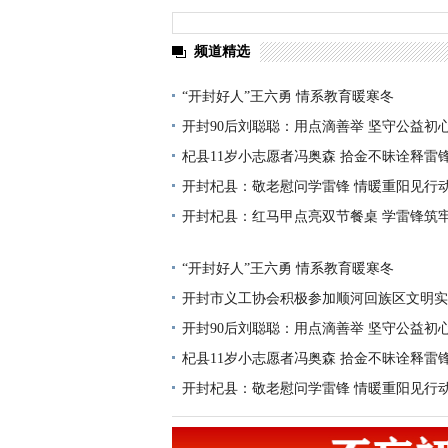
频道精选
“开封好人”王六勇 情系教育暖寒冬
开封90后刘聪聪：用点滴善举 坚守公益初
杞县11岁小志愿者冯奥森 拾金不昧诠释雷
开封杞县：敬老慰问学雷锋 情暖重阳见行
开封杞县：红马甲点亮双节餐桌 学雷锋筑
“开封好人”王六勇 情系教育暖寒冬
开封市义工协会积极参加顺河回族区文明实
开封90后刘聪聪：用点滴善举 坚守公益初
杞县11岁小志愿者冯奥森 拾金不昧诠释雷
开封杞县：敬老慰问学雷锋 情暖重阳见行