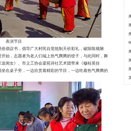
·
·
·
表演节目
·
俗倡议书，倡导广大村民自觉抵制天价彩礼，破除陈规陋
·
时开始，志愿者为老人们端上热气腾腾的饺子，与此同时，舞
·
《送闺女》、市义工协会梁苑诗社艺术团带来《穆桂英挂
·
围坐在桌子旁，一边欣赏着精彩的节目，一边吃着热气腾腾的
。
·