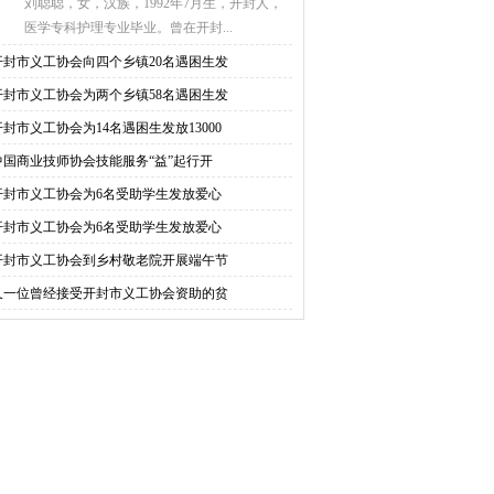
刘聪聪，女，汉族，1992年7月生，开封人，
医学专科护理专业毕业。曾在开封...
开封市义工协会向四个乡镇20名遇困生发
开封市义工协会为两个乡镇58名遇困生发
开封市义工协会为14名遇困生发放13000
中国商业技师协会技能服务“益”起行开
开封市义工协会为6名受助学生发放爱心
开封市义工协会为6名受助学生发放爱心
开封市义工协会到乡村敬老院开展端午节
又一位曾经接受开封市义工协会资助的贫