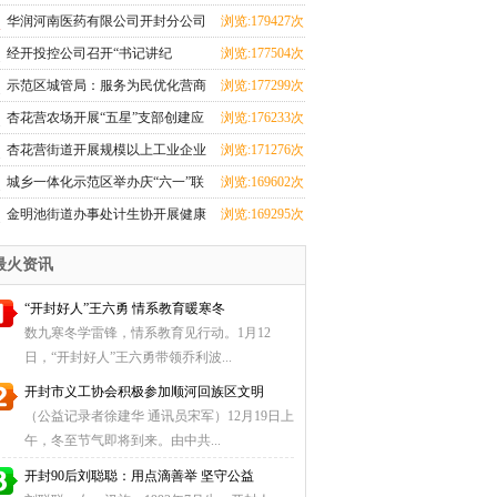
华润河南医药有限公司开封分公司
浏览:179427次
团支部成立
经开投控公司召开“书记讲纪
浏览:177504次
法”和“纪法与青春
示范区城管局：服务为民优化营商
浏览:177299次
环境 群众感激送
杏花营农场开展“五星”支部创建应
浏览:176233次
知应会知识测
杏花营街道开展规模以上工业企业
浏览:171276次
科技研发全覆盖
城乡一体化示范区举办庆“六一”联
浏览:169602次
欢会暨少儿才
金明池街道办事处计生协开展健康
浏览:169295次
厨艺大比拼活动
最火资讯
“开封好人”王六勇 情系教育暖寒冬
数九寒冬学雷锋，情系教育见行动。1月12
日，“开封好人”王六勇带领乔利波...
开封市义工协会积极参加顺河回族区文明
（公益记录者徐建华 通讯员宋军）12月19日上
午，冬至节气即将到来。由中共...
开封90后刘聪聪：用点滴善举 坚守公益