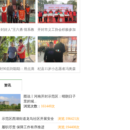
开封好人”王六勇 情系教
开封市义工协会积极参加
育暖寒冬
顺河回族区文
封90后刘聪聪：用点滴
杞县11岁小志愿者冯奥森
善举 坚守公益
拾金不昧诠释
资讯
图说丨河南开封示范区：晴朗日子
里的城...
浏览次数：
161449次
示范区西湖街道龙马社区开展安全
浏览:196421次
教育进校园活动
履职尽责 保障工作有序推进
浏览:194408次