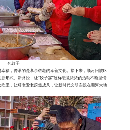
包饺子
幸福，传承的是孝亲敬老的孝善文化。接下来，顺河回族区
新形式、新路径，让“饺子宴”这样暖意浓浓的活动不断温情
心坎里，让尊老爱老蔚然成风，让新时代文明实践在顺河大地