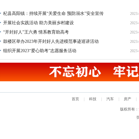
17
杞县高阳镇：持续开展“关爱生命 预防溺水”安全宣传
2023-
开展社会实践活动 助力美丽乡村建设
2023-
22
“开封好人”王六勇 情系教育助高考
2023-
21
鼓楼区举办2023年开封好人先进模范事迹巡讲活动
2023-
13
组织开展2023“爱心助考”志愿服务活动
2023-
22
20
首页
|
科技
|
汽车
|
房产
|
版权所有：汴