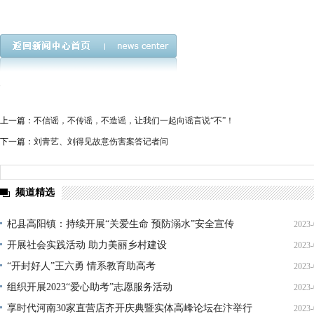
上一篇：
不信谣，不传谣，不造谣，让我们一起向谣言说“不”！
下一篇：
刘青艺、刘得见故意伤害案答记者问
频道精选
杞县高阳镇：持续开展“关爱生命 预防溺水”安全宣传
2023-
开展社会实践活动 助力美丽乡村建设
2023-
22
“开封好人”王六勇 情系教育助高考
2023-
21
组织开展2023“爱心助考”志愿服务活动
2023-
13
享时代河南30家直营店齐开庆典暨实体高峰论坛在汴举行
2023-
20