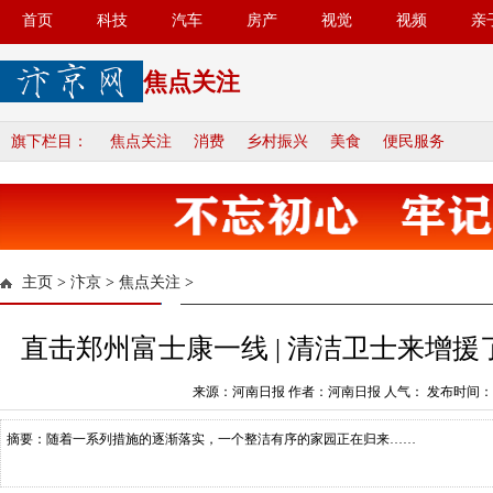
首页
科技
汽车
房产
视觉
视频
亲
焦点关注
旗下栏目：
焦点关注
消费
乡村振兴
美食
便民服务
主页
>
汴京
>
焦点关注
>
直击郑州富士康一线 | 清洁卫士来增
来源：河南日报 作者：河南日报 人气：
发布时间：20
摘要：随着一系列措施的逐渐落实，一个整洁有序的家园正在归来……