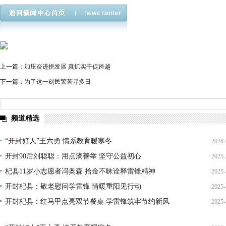
上一篇：
加压奋进拼发展 真抓实干促跨越
下一篇：
为了这一刻民警苦寻多日
频道精选
“开封好人”王六勇 情系教育暖寒冬
2026-
开封90后刘聪聪：用点滴善举 坚守公益初心
2025-
21
杞县11岁小志愿者冯奥森 拾金不昧诠释雷锋精神
2025-
19
开封杞县：敬老慰问学雷锋 情暖重阳见行动
2025-
19
开封杞县：红马甲点亮双节餐桌 学雷锋筑牢节约新风
2025-
21
14