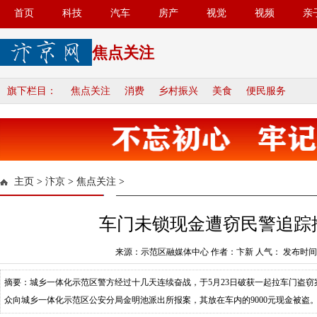
首页
科技
汽车
房产
视觉
视频
亲
焦点关注
旗下栏目：
焦点关注
消费
乡村振兴
美食
便民服务
主页
>
汴京
>
焦点关注
>
车门未锁现金遭窃民警追踪
来源：示范区融媒体中心 作者：卞新 人气：
发布时间：2
摘要：城乡一体化示范区警方经过十几天连续奋战，于5月23日破获一起拉车门盗窃案
众向城乡一体化示范区公安分局金明池派出所报案，其放在车内的9000元现金被盗