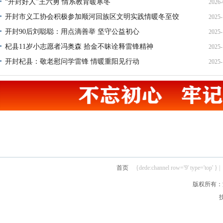
“开封好人”王六勇 情系教育暖寒冬
2026-
开封市义工协会积极参加顺河回族区文明实践情暖冬至饺
2025-
21
开封90后刘聪聪：用点滴善举 坚守公益初心
2025-
22
杞县11岁小志愿者冯奥森 拾金不昧诠释雷锋精神
2025-
19
开封杞县：敬老慰问学雷锋 情暖重阳见行动
2025-
19
21
首页
{dede:channel row='9' type='top' } |
版权所有：汴