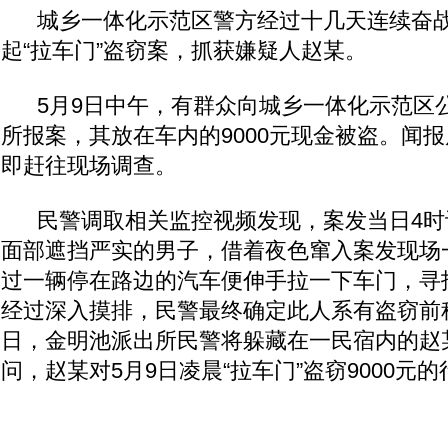
查。 民警调取相关监控视频发
城乡一体化示范区警方经过十几天连续奋战
起“拉车门”盗窃案，抓获嫌疑人赵某。
5月9日中午，有群众向城乡一体化示范区
所报案，其放在车内的9000元现金被盗。闻
即赶往现场调查。
民警调取相关监控视频发现，案发当日4
面部遮挡严实的男子，借着夜色窜入案发现场
过一辆停在路边的汽车便伸手拉一下车门，寻
经过深入摸排，民警最终确定此人系有盗窃前科
日，金明池派出所民警将躲藏在一民宿内的赵
问，赵某对5月9日凌晨“拉车门”盗窃9000元