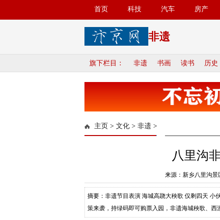
首页
科技
汽车
房产
非遗
旗下栏目：
非遗
书画
读书
历史
主页
>
文化
>
非遗
>
八里沟
来源：新乡八里沟景区
摘要：非遗节目表演 海城高跷大秧歌 仅剩四天 小
策来袭，持绿码即可购票入园，非遗海城秧歌、西游