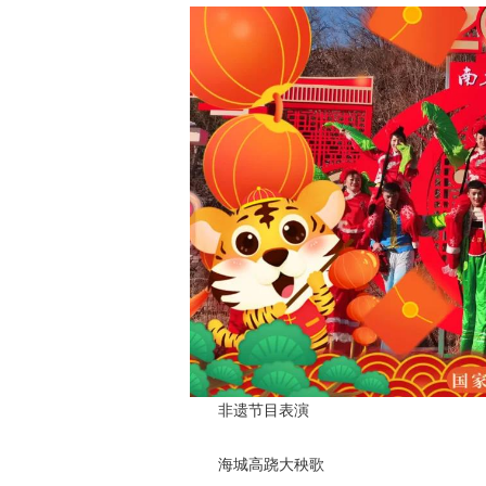
活动详情 年 优惠政
非遗节目表演
海城高跷大秧歌