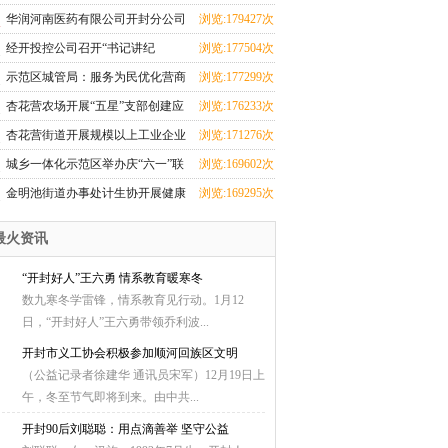
华润河南医药有限公司开封分公司
浏览:179427次
团支部成立
经开投控公司召开“书记讲纪
浏览:177504次
法”和“纪法与青春
示范区城管局：服务为民优化营商
浏览:177299次
环境 群众感激送
杏花营农场开展“五星”支部创建应
浏览:176233次
知应会知识测
杏花营街道开展规模以上工业企业
浏览:171276次
科技研发全覆盖
城乡一体化示范区举办庆“六一”联
浏览:169602次
欢会暨少儿才
金明池街道办事处计生协开展健康
浏览:169295次
厨艺大比拼活动
最火资讯
“开封好人”王六勇 情系教育暖寒冬
数九寒冬学雷锋，情系教育见行动。1月12
日，“开封好人”王六勇带领乔利波...
开封市义工协会积极参加顺河回族区文明
（公益记录者徐建华 通讯员宋军）12月19日上
午，冬至节气即将到来。由中共...
开封90后刘聪聪：用点滴善举 坚守公益