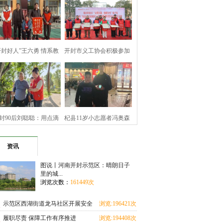
开封好人”王六勇 情系教
开封市义工协会积极参加
育暖寒冬
顺河回族区文
封90后刘聪聪：用点滴
杞县11岁小志愿者冯奥森
善举 坚守公益
拾金不昧诠释
资讯
图说丨河南开封示范区：晴朗日子
里的城...
浏览次数：
161449次
示范区西湖街道龙马社区开展安全
浏览:196421次
教育进校园活动
履职尽责 保障工作有序推进
浏览:194408次