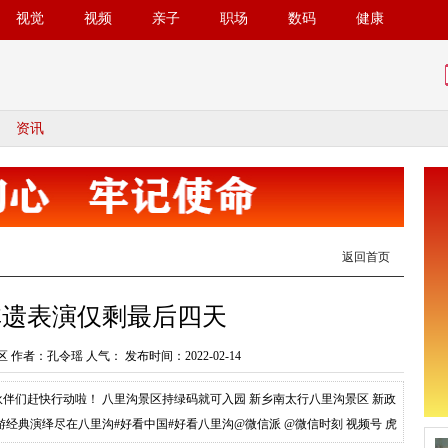
视觉
视频
亲子
职场
数码
健康
资讯
返回首页
非遗表演仅剩最后四天
 作者：孔令瑶 人气：
发布时间：2022-02-14
伙伴们赶快行动啦！ 八里沟景区持绿码就可入园 新乡南太行八里沟景区 新政
经典演绎尽在八里沟#好看中国#好看八里沟@微信派 @微信时刻 视频号 虎