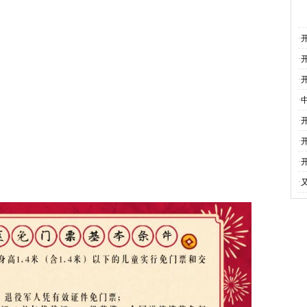
·
·
·
·
·
·
·
·