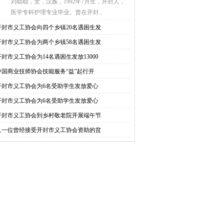
刘聪聪，女，汉族，1992年7月生，开封人，
医学专科护理专业毕业。曾在开封...
开封市义工协会向四个乡镇20名遇困生发
开封市义工协会为两个乡镇58名遇困生发
开封市义工协会为14名遇困生发放13000
中国商业技师协会技能服务“益”起行开
开封市义工协会为6名受助学生发放爱心
开封市义工协会为6名受助学生发放爱心
开封市义工协会到乡村敬老院开展端午节
又一位曾经接受开封市义工协会资助的贫