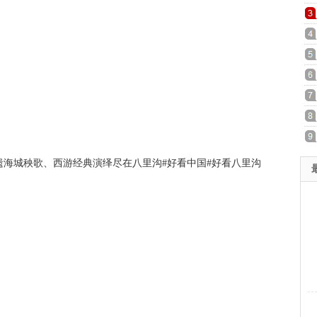
城秧歌、西游经典演绎尽在八里沟#好看中国#好看八里沟