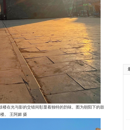
晴，鼓楼在光与影的交错间彰显着独特的韵味。图为朝阳下的鼓
楼。 王阿媚 摄