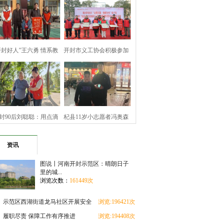
开封好人”王六勇 情系教
开封市义工协会积极参加
育暖寒冬
顺河回族区文
封90后刘聪聪：用点滴
杞县11岁小志愿者冯奥森
善举 坚守公益
拾金不昧诠释
资讯
图说丨河南开封示范区：晴朗日子
里的城...
浏览次数：
161449次
示范区西湖街道龙马社区开展安全
浏览:196421次
教育进校园活动
履职尽责 保障工作有序推进
浏览:194408次