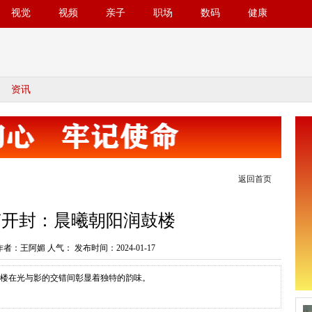
视觉
视频
亲子
职场
数码
健康
资讯
返回首页
南开封：晨曦朝阳润鼓楼
作者：王阿媚 人气：
发布时间：2024-01-17
，鼓楼在光与影的交错间彰显着独特的韵味。