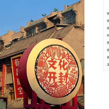
·
·
·
·
·
·
·
·