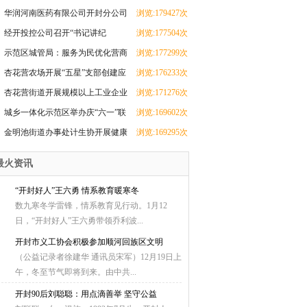
华润河南医药有限公司开封分公司
浏览:179427次
团支部成立
经开投控公司召开“书记讲纪
浏览:177504次
法”和“纪法与青春
示范区城管局：服务为民优化营商
浏览:177299次
环境 群众感激送
杏花营农场开展“五星”支部创建应
浏览:176233次
知应会知识测
杏花营街道开展规模以上工业企业
浏览:171276次
科技研发全覆盖
城乡一体化示范区举办庆“六一”联
浏览:169602次
欢会暨少儿才
金明池街道办事处计生协开展健康
浏览:169295次
厨艺大比拼活动
最火资讯
“开封好人”王六勇 情系教育暖寒冬
数九寒冬学雷锋，情系教育见行动。1月12
日，“开封好人”王六勇带领乔利波...
开封市义工协会积极参加顺河回族区文明
（公益记录者徐建华 通讯员宋军）12月19日上
午，冬至节气即将到来。由中共...
开封90后刘聪聪：用点滴善举 坚守公益