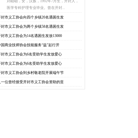
刘聪聪，女，汉族，1992年7月生，开封人，
医学专科护理专业毕业。曾在开封...
开封市义工协会向四个乡镇20名遇困生发
开封市义工协会为两个乡镇58名遇困生发
开封市义工协会为14名遇困生发放13000
中国商业技师协会技能服务“益”起行开
开封市义工协会为6名受助学生发放爱心
开封市义工协会为6名受助学生发放爱心
开封市义工协会到乡村敬老院开展端午节
又一位曾经接受开封市义工协会资助的贫