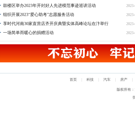
鼓楼区举办2023年开封好人先进模范事迹巡讲活动
2023-
13
组织开展2023“爱心助考”志愿服务活动
2023-
22
享时代河南30家直营店齐开庆典暨实体高峰论坛在汴举行
2023-
20
一场简单而暖心的捐赠活动
2023-
17
17
首页
|
科技
|
汽车
|
房产
|
版权所有：汴