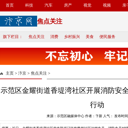
首页
科技
汽车
房产
视觉
视频
亲
焦点关注
旗下栏目：
焦点关注
消费
乡村振兴
美食
便民服务
主页
>
汴京
>
焦点关注
>
示范区金耀街道香堤湾社区开展消防安
行动
来源：示范区融媒体中心 作者：卞新 人气：
发布时间：2