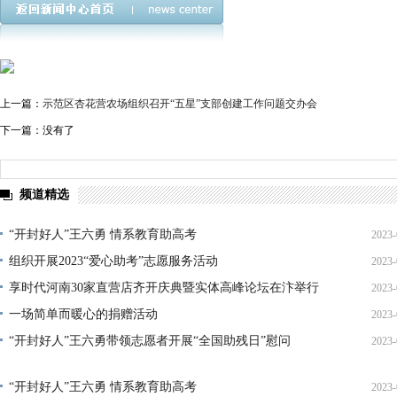
上一篇：
示范区杏花营农场组织召开“五星”支部创建工作问题交办会
下一篇：没有了
频道精选
“开封好人”王六勇 情系教育助高考
2023-
组织开展2023“爱心助考”志愿服务活动
2023-
13
享时代河南30家直营店齐开庆典暨实体高峰论坛在汴举行
2023-
20
一场简单而暖心的捐赠活动
2023-
17
“开封好人”王六勇带领志愿者开展“全国助残日”慰问
2023-
17
17
“开封好人”王六勇 情系教育助高考
2023-